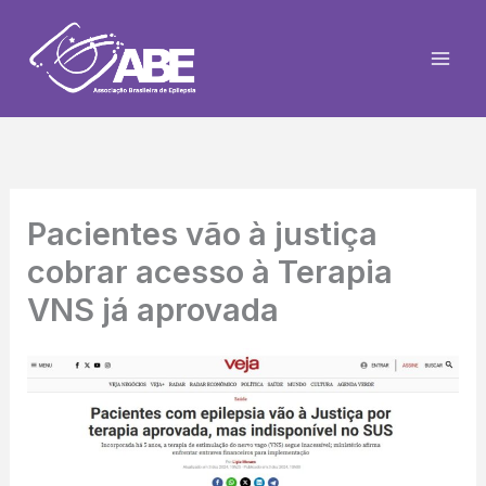
Ir
para
o
conteúdo
Pacientes vão à justiça
cobrar acesso à Terapia
VNS já aprovada