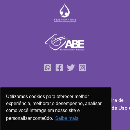
Utilizamos cookies para oferecer melhor
Copyright © 2026 ABE - Associação Brasileira de
experiência, melhorar o desempenho, analisar
Epilepsia | Todos os direitos reservados.
Termo de Uso 
como você interage em nosso site e
Política de Privacidade
personalizar conteúdo.
Saiba mais