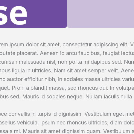
em ipsum dolor sit amet, consectetur adipiscing elit. Ve
putate placerat. Aenean id arcu faucibus, feugiat lec
cumsan malesuada nisl, non porta mi dapibus sed. Nun
pus ligula in ultricies. Nam sit amet semper velit. Aen
c auctor efficitur nibh, in sodales massa ultricies vari
quet. Proin a blandit massa, sed rhoncus dui. In volutpa
ibus sed. Mauris id sodales neque. Nullam iaculis nulla
ce convallis in turpis id dignissim. Vestibulum eget me
sellus vehicula, ipsum nec rhoncus ultricies, diam dolo
sa a mi. Mauris sit amet dignissim quam. Vestibulum an