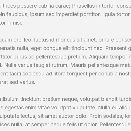
ultrices posuere cubilia curae; Phasellus in tortor conse
in faucibus, ipsum sed imperdiet porttitor, ligula tor
tor in nisi.
quam orci leo, luctus id rhoncus sit amet, ornare conse
enatis nulla, eget congue elit tincidunt nec. Praesent 
ttitor purus ac pellentesque pretium. Aliquam tempor 
. Nulla varius feugiat rutrum. Mauris pellentesque met
ent taciti sociosqu ad litora torquent per conubia nost
erat sed varius.
tibulum tincidunt pretium neque, volutpat blandit turpis
s egestas enim vitae volutpat vulputate. Nulla eu aliqu
ulputate lectus, sit amet auctor odio. Proin sodales, lo
rices nulla, at semper neque felis ut dolor. Pellentesq