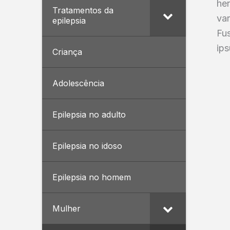
hen
Tratamentos da
var
epilepsia
Fus
ip
Criança
Adolescência
Epilepsia no adulto
Epilepsia no idoso
Epilepsia no homem
Mulher