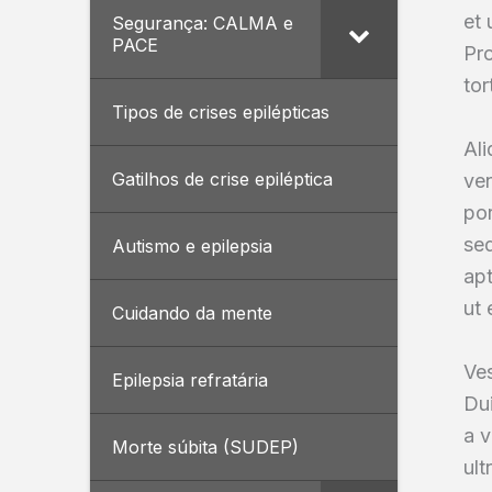
et 
Segurança: CALMA e
PACE
Pro
tor
Tipos de crises epilépticas
Ali
Gatilhos de crise epiléptica
ven
por
sed
Autismo e epilepsia
apt
ut 
Cuidando da mente
Ves
Epilepsia refratária
Dui
a v
Morte súbita (SUDEP)
ult