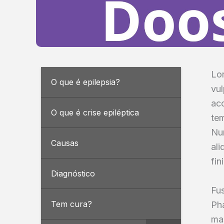
Lor
O que é epilepsia?
vul
ac
O que é crise epiléptica
tem
Nun
Causas
ali
fin
Diagnóstico
Fus
Tem cura?
Pha
mas